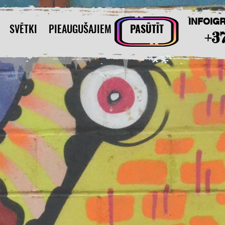
INFOIG
INFOIG
SVĒTKI
PIEAUGUŠAJIEM
PASŪTĪT
+3
KI
KVESTA TŪRI
BĒRNIEM
PASŪTĪT
+3