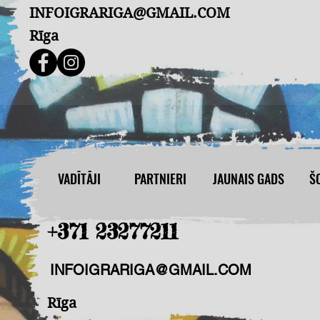
INFOIGRARIGA@GMAIL.COM
Rīga
VADĪTĀJI
PARTNIERI
JAUNAIS GADS
Š
+371 23277211
INFOIGRARIGA@GMAIL.COM
Rīga