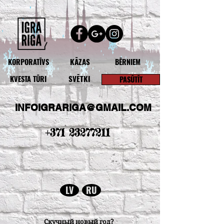
KĀZAS
KORPORATĪVS
BĒRNIEM
SVĒTKI
KVESTA TŪRI
PASŪTĪT
INFOIGRARIGA@GMAIL.COM
+371 23277211
LV
RU
Скучный новый год?