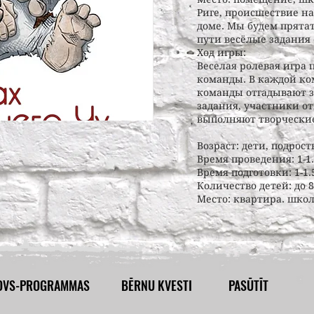
Риге, происшествие н
доме. Мы будем прятат
пути весёлые задания
Ход игры:
Веселая ролевая игра 
команды. В каждой ком
команды отгадывают з
задания, участники о
выполняют творческие
Возраст: дети, подрост
Время проведения: 1-1.
Время подготовки: 1-1.
Количество детей: до 
Место: квартира. шко
OVS-PROGRAMMAS
BĒRNU KVESTI
PASŪTĪT