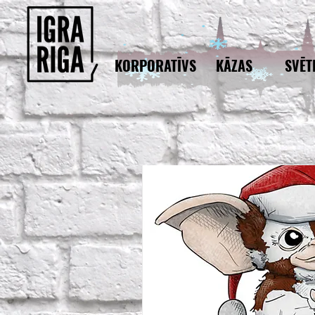
KORPORATĪVS
KĀZAS
SVĒT