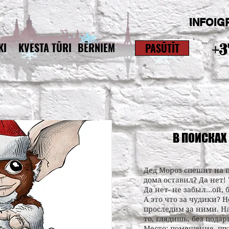
INFOIG
KI
KVESTA TŪRI
BĒRNIEM
PASŪTĪT
+3
В ПОИСКАХ
Дед Мороз спешит на 
дома оставил? Да нет! 
Да нет- не забыл…ой,
А это что за чудики? 
проследим за ними. Н
то, глядишь, без подар
Место: помещение, шко