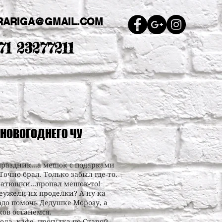
RARIGA@GMAIL.COM
71 23277211
 НОВОГОДНЕГО ЧУ
праздник…а мешок с подарками
Точно брал. Только забыл где-то.
 батюшки…пропал мешок-то!
Неужели их проделки? А ну-ка
адо помочь Дедушке Морозу, а
ков останемся.
ла, кафе. прогулка по Старой