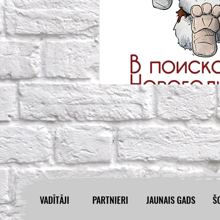
VADĪTĀJI
PARTNIERI
JAUNAIS GADS
Š