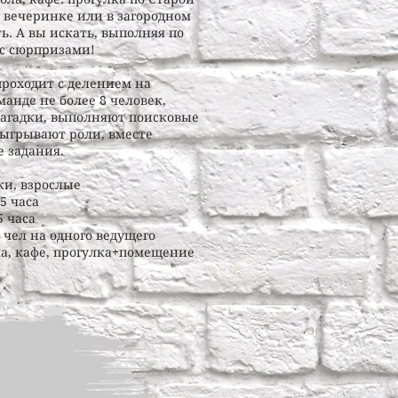
а вечеринке или в загородном
ь. А вы искать, выполняя по
 с сюрпризами!
проходит с делением на
анде не более 8 человек,
агадки, выполняют поисковые
тыгрывают роли, вместе
 задания.
ки, взрослые
5 часа
5 часа
8 чел на одного ведущего
ла, кафе, прогулка+помещение