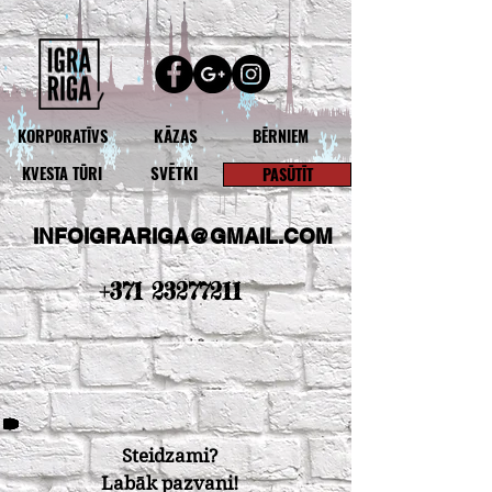
KĀZAS
KORPORATĪVS
BĒRNIEM
SVĒTKI
KVESTA TŪRI
PASŪTĪT
INFOIGRARIGA@GMAIL.COM
+371 23277211
Steidzami?
Labāk pazvani!