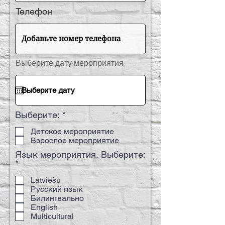
Телефон
r
Выберите дату мероприятия
*
e
q
u
i
r
e
O
Выберите:
*
d
b
Детское мероприятие
l
Взрослое мероприятие
i
g
Язык мероприятия. Выберите:
ā
O
*
t
b
i
Latviešu
l
Русский язык
i
Билингвально
g
English
ā
Multicultural
t