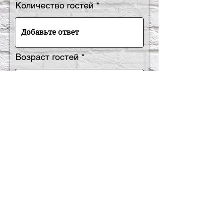
i
Количество гостей
Возраст гостей
Расскажите нам немного
больше
ПОЛУЧИТЬ ИНФОРМАЦИЮ