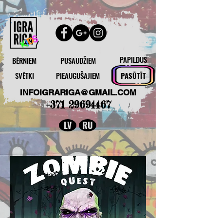
PAPILDUS
BĒRNIEM
PUSAUDŽIEM
SVĒTKI
PIEAUGUŠAJIEM
PASŪTĪT
INFOIGRARIGA@GMAIL.COM
+371 29694467
LV
RU