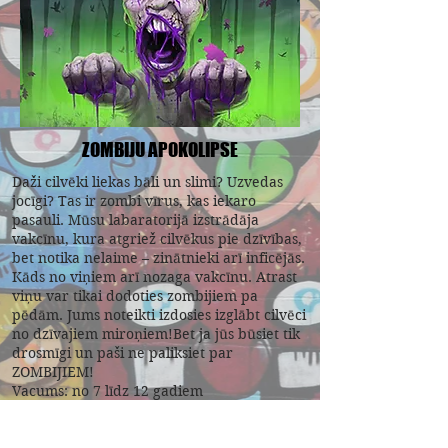
ZOMBIJU APOKOLIPSE
Daži cilvēki liekas bāli un slimi? Uzvedas
jocīgi? Tas ir zombi vīrus, kas iekaro
pasauli. Mūsu labaratorijā izstrādāja
vakcīnu, kura atgriež cilvēkus pie dzīvības,
bet notika nelaime – zinātnieki arī inficējās.
Kāds no viņiem arī nozaga vakcīnu. Atrast
viņu var tikai dodoties zombijiem pa
pēdām. Jums noteikti izdosies izglābt cilvēci
no dzīvajiem miroņiem!Bet ja jūs būsiet tik
drosmīgi un paši ne paliksiet par
ZOMBIJIEM!
Vacums: no 7 līdz 12 gadiem
Laiks kvestam: 1.5 – 2 stundas
Sagatavošanas laiks: 1.5 – 2 stundas