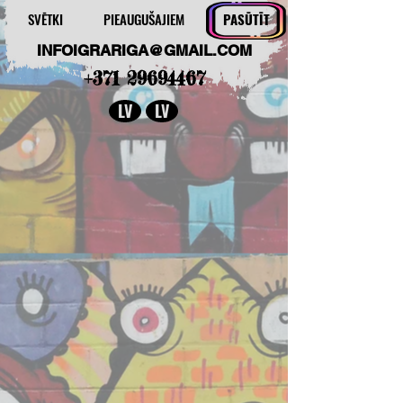
SVĒTKI
PIEAUGUŠAJIEM
PASŪTĪT
INFOIGRARIGA@GMAIL.COM
+371 29694467
LV
LV