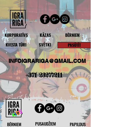
KĀZAS
KORPORATĪVS
BĒRNIEM
SVĒTKI
KVESTA TŪRI
PASŪTĪT
INFOIGRARIGA@GMAIL.COM
+371 23277211
PUSAUDŽIEM
BĒRNIEM
PAPILDUS