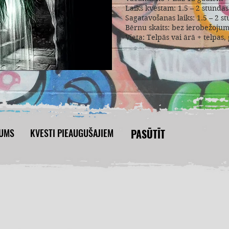
Laiks kvestam: 1.5 – 2 stundas
Sagatavošanas laiks: 1.5 – 2 s
Bērnu skaits: bez ierobežoju
Vieta: Telpās vai ārā + telpas,
UMS
KVESTI PIEAUGUŠAJIEM
PASŪTĪT