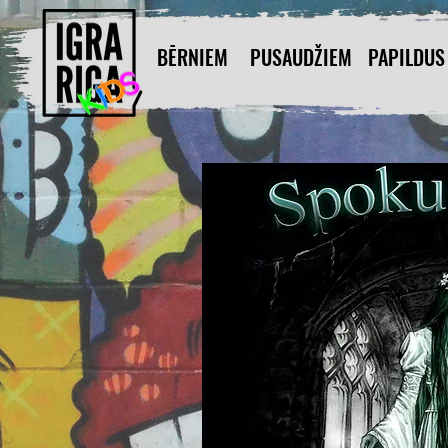
BĒRNIEM
PUSAUDŽIEM
PAPILDUS