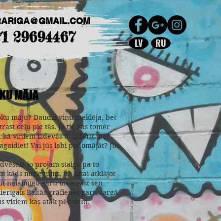
RARIGA@GMAIL.COM
71 29694467
LV
RU
KU MĀJA
poku māju? Daudzi viņu meklēja, bet
rast ceļu pie tās. Jo tie kas tomēr
, kā viņiem izdevās to izdarīt. Bet
Pagaidiet! Vai jūs labi padomājāt? Jūs
dvēsele jo projam staigā pa to
is kāds noziegums, un tikai atklājot
t nelaimīgo garu un atrast sen
erīgais Baltās grāfienes gars, sargā
s visiem kas atāk pēc tiem.