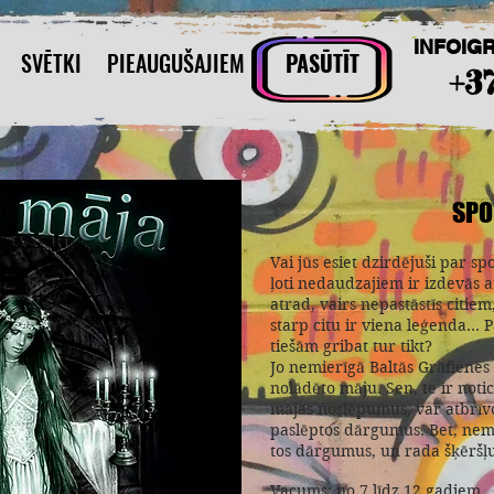
INFOIG
SVĒTKI
PIEAUGUŠAJIEM
PASŪTĪT
+3
SPO
Vai jūs esiet dzirdējuši par s
ļoti nedaudzajiem ir izdevās at
atrad, vairs nepastāstīs citiem
starp citu ir viena leģenda... 
tiešām gribat tur tikt?
Jo nemierīgā Baltās Grāfienes 
nolādēto māju. Sen, te ir notic
mājas noslēpumus, var atbrīvo
paslēptos dārgumus. Bet, nemi
tos dārgumus, un rada šķēršļu
Vacums: no 7 līdz 12 gadiem