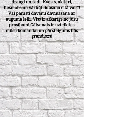
draugi un radi. Kvests, aktieri,
flešmobs un vārbūt līdošana citā valsī!
Vai parasti dāvanu dāvināšana ar
auguma lelli. Viss ir atkarīgs no jūsu
prasībam! Gālvenais ir uzteikties
mūsu komandai un pārsteigums būs
grandiozs!