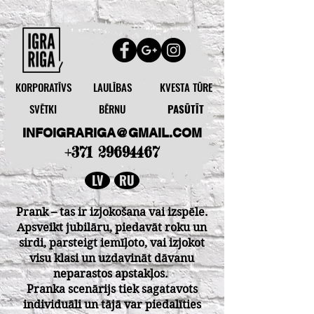
KORPORATĪVS
LAULĪBAS
KVESTA TŪRE
SVĒTKI
BĒRNU
PASŪTĪT
INFOIGRARIGA@GMAIL.COM
+371 29694467
LV
RU
Prank – tas ir izjokošana vai izspēle.
Apsveikt jubilāru, piedavāt roku un
sirdi, parsteigt iemīļoto, vai izjokot
visu klasi un uzdavināt dāvanu
neparastos apstakļos.
Pranka scenārijs tiek sagatavots
individuāli un tājā var piedalīties