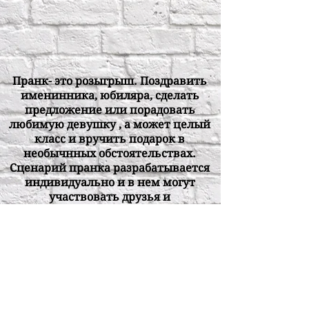
Пранк- это розыгрыш. Поздравить
именинника, юбиляра, сделать
предложение или порадовать
любимую девушку , а может целый
класс и вручить подарок в
необычнных обстоятельствах.
Сценарий пранка разрабатывается
индивидуально и в нем могут
участвовать друзья и
родственники того, кому
планируется сюрприз.
Квест, актеры, флешмоб, а может
быть даже перелет в другую
страну! Или просто вручение
подарка с помощью ростовой
куклы. Все зависит от ваших