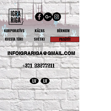
KĀZAS
KORPORATĪVS
BĒRNIEM
SVĒTKI
KVESTA TŪRI
PASŪTĪT
INFOIGRARIGA@GMAIL.COM
+371 23277211
LV
LV