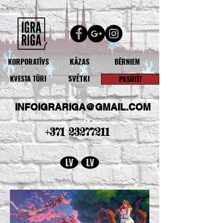
KĀZAS
KORPORATĪVS
BĒRNIEM
SVĒTKI
KVESTA TŪRI
PASŪTĪT
INFOIGRARIGA@GMAIL.COM
+371 23277211
LV
LV