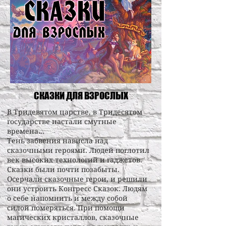
СКАЗКИ ДЛЯ ВЗРОСЛЫХ
В Тридевятом царстве, в Тридесятом
государстве настали смутные
времена...
Тень забвения нависла над
сказочными героями. Людей поглотил
век высоких технологий и гаджетов.
Сказки были почти позабыты.
Осерчали сказочные герои, и решили
они устроить Конгресс Сказок. Людям
о себе напомнить и между собой
силой померяться. При помощи
магических кристаллов, сказочные