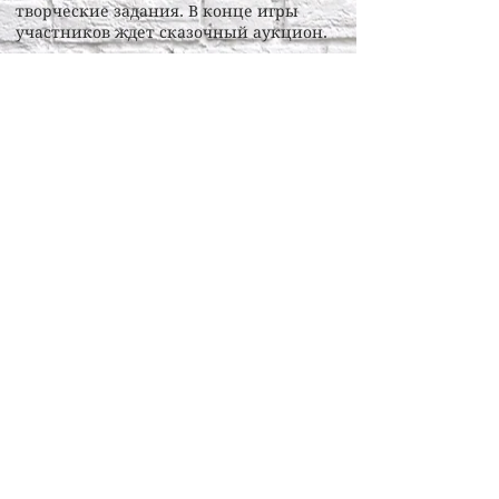
творческие задания. В конце игры
участников ждет сказочный аукцион.
Возраст: Взрослые, подростки от 12 лет
Время проведения: 2-2,5 часа
Время подготовки: 1,5-2 часа
Количество: 16- 80 чел.
Место: просторное помещение с
возможностью рассадить команды за
отдельные столики
При количестве более 30 человек для
более качественного проведения
мероприятия предлагаем брать
ведущего-администратора.
*Для данного вида квеста просим
обеспечить время на подготовку в
помещении, свободном от гостей (1-2
часа)
+371 23277211