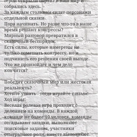
герои открыли портал в наш мир и
собрались здесь.
За каждым столиком сидят персонажи
отдельной сказки.
Пора начинать. Но разве что-то в наше
время решают конгрессы?
Мирный разговор превратился в
сказочный беспорядок.
Есть силы, которые намерены не
только помешать конгрессу, но и
подчинить его решения своей выгоде.
Что же произойдёт и чем дело
кончится?
Победит сказочный мир или жестокая
реальность?
Хотите узнать - тогда играйте с нами!
Ход игры:
Веселая ролевая игра проходит с
делением на команды. В каждой
команде не более 10 человек, команды
отгадывают загадки, выполняют
поисковые задания, участники
отыгрывают роли, вместе выполняют