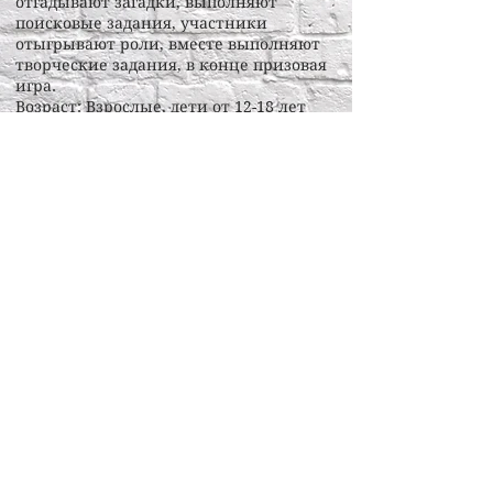
отгадывают загадки, выполняют
поисковые задания, участники
отыгрывают роли, вместе выполняют
творческие задания, в конце призовая
игра.
Возраст: Взрослые, дети от 12-18 лет
Время проведения: 2-2,5 часа
Время подготовки: 2 часа
Количество: на одного ведущего до 8
человек в команде
Место: просторное помещение с
затемнением или открытый воздух +
просторное помещения для укрытия
от дождя, желательно с затемнением
+371 23277211
INFOIGRARIGA@GMAIL.COM
Rīga