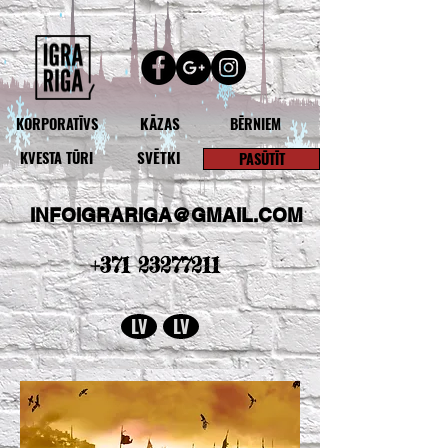
KĀZAS
KORPORATĪVS
BĒRNIEM
SVĒTKI
KVESTA TŪRI
PASŪTĪT
INFOIGRARIGA@GMAIL.COM
+371 23277211
LV
LV