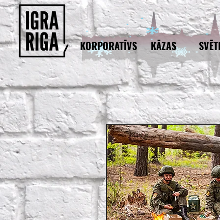
KORPORATĪVS
KĀZAS
SVĒT