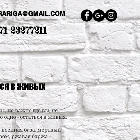
RARIGA@GMAIL.COM
71 23277211
ся в живых
с, не важно где вы, не
 одно - остаться в живых.
 военная база, мертвый
ром, ржавая баржа -