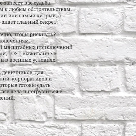
 занесет вас судьба.
м к любым обстоятельствам.
й или самый хитрый, а
о знает главный секрет.
точно, чтобы рискнуть?
иключениям.
дней масштабных приключений
ри, LOST, выживание в
 и в военных условиях.
 девичников, для
ий, корпоративов и
оторые готовы сдать
все дела и погрузиться в
чений.