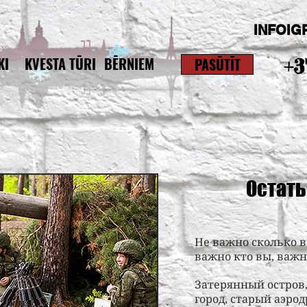
INFOIG
KI
KVESTA TŪRI
BĒRNIEM
PASŪTĪT
+3
Остать
Не важно сколько ва
важно кто вы, важно
Затерянный остров,
город, старый аэрод