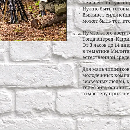
неизвестно куда еще
Нужно быть готовы
Выживет сильнейши
может быть тот, кт
Ну что, этого доста
Тогда вперед! К пр
От 3 часов до 14 
в тематике Милита
естественной среде
Для мальчишников,
молодежных компан
серьезных людей, к
телефоны, оставить 
атмосферу приклю